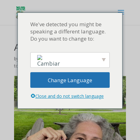
We've detected you might be
speaking a different language.
Do you want to change to:
Adaptation is in the Air
by
writerjacks@gmail.com
|
Abr 1, 2026
|
From Page
to Script
|
0 comments
Change Language
English
Close and do not switch language